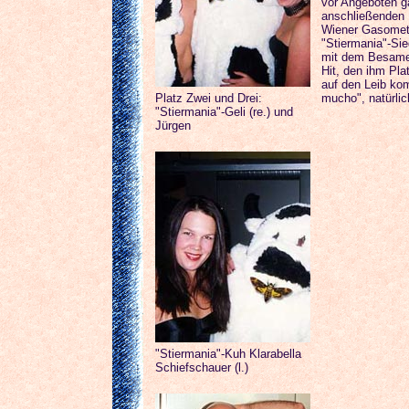
vor Angeboten ga
anschließenden
Wiener Gasomete
"Stiermania"-Sie
mit dem Besamen
Hit, den ihm Pl
auf den Leib ko
Platz Zwei und Drei:
mucho", natürli
"Stiermania"-Geli (re.) und
Jürgen
"Stiermania"-Kuh Klarabella
Schiefschauer (l.)