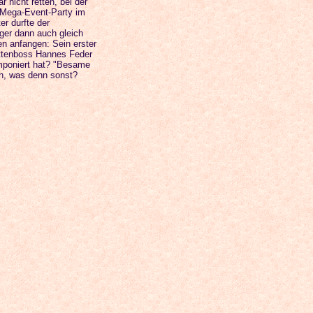
r nicht retten, bei der
 Mega-Event-Party im
r durfte der
ger dann auch gleich
 anfangen: Sein erster
attenboss Hannes Feder
mponiert hat? "Besame
ch, was denn sonst?