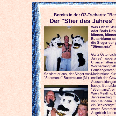
Bereits in der Ö3-Tscharts: "
Der "Stier des Jahres" 
Was Christl Wü
oder Boris Uri
können, können
Butterblume sc
die Sieger der
"Stiermania".
Ganz Österreich
Jahres", wobei a
Chance hatten a
Wochenlang fieb
Fernsehgeräten 
So sieht er aus, der Sieger von
Moderations-Kuh
"Stiermania" Butterblume (M.)
endlich den Gew
Ausscheidungsrö
happy: Butterblu
"Stiermania", ei
Wien Meidling. 
Jahresvertrag m
von Kleßheim. "I
ein Deckhengst"
erstes Statemen
Angeblich konnte