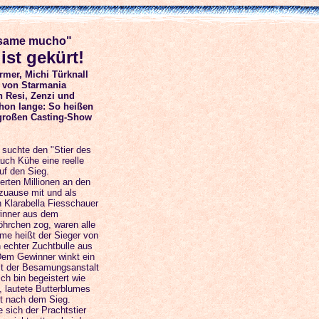
Besame mucho"
ist gekürt!
rmer, Michi Türknall
n von Starmania
 Resi, Zenzi und
hon lange: So heißen
 großen Casting-Show
 suchte den "Stier des
uch Kühe eine reelle
uf den Sieg.
erten Millionen an den
zuause mit und als
 Klarabella Fiesschauer
inner aus dem
hrchen zog, waren alle
me heißt der Sieger von
n echter Zuchtbulle aus
Dem Gewinner winkt ein
it der Besamungsanstalt
ch bin begeistert wie
, lautete Butterblumes
t nach dem Sieg.
 sich der Prachtstier