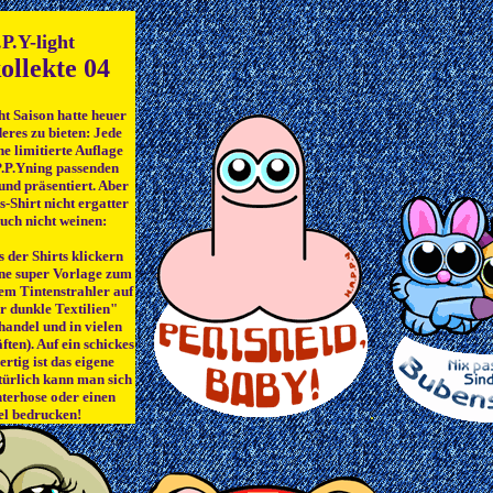
P.Y-light
ollekte 04
ht Saison hatte heuer
eres zu bieten: Jede
e limitierte Auflage
P.P.Yning passenden
 und präsentiert. Aber
s-Shirt nicht ergatter
auch nicht weinen:
s der Shirts klickern
ine super Vorlage zum
em Tintenstrahler auf
ür dunkle Textilien"
handel und in vielen
ten). Auf ein schickes
ertig ist das eigene
türlich kann man sich
nterhose oder einen
.
el bedrucken!