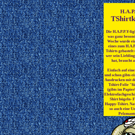
H.A.P.
TShirtk
Die H.A.P.P.Y-lig
was ganz besond
Woche wurde ein
eines zum H.A.
Tshirts gebastelt
wer sein Liebling
hat, braucht 
Einfach auf eine
und schon gibts e
Ausdrucken mit d
Tshirt-Folie "f
(gibts im Papier
Elektrofachgeschäf
Shirt bügeln- F
Happy-Tshirt. Na
so auch eine U
Pelzmant