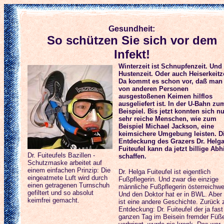
Gesundheit:
So schützen Sie sich vor dem
Infekt!
Winterzeit ist Schnupfenzeit. Und
Hustenzeit. Oder auch Heiserkeitze
Da kommt es schon vor, daß man
von anderen Personen
ausgestoßenen Keimen hilflos
ausgeliefert ist. In der U-Bahn zu
Beispiel. Bis jetzt konnten sich nu
sehr reiche Menschen, wie zum
Beispiel Michael Jackson, eine
keimsichere Umgebung leisten. D
Entdeckung des Grazers Dr. Helg
Fuiteufel kann da jetzt billige Abhi
Dr. Fuiteufels Bazillen -
schaffen.
Schutzmaske arbeitet auf
einem einfachen Prinzip: Die
Dr. Helga Fuiteufel ist eigentlich
eingeatmete Luft wird durch
Fußpflegerin. Und zwar die einzige
einen getragenen Turnschuh
männliche Fußpflegerin österreichwe
gefiltert und so absolut
Und den Doktor hat er in BWL. Aber
keimfrei gemacht.
ist eine andere Geschichte. Zurück 
Entdeckung: Dr. Fuiteufel der ja fas
ganzen Tag im Beisein fremder Füß