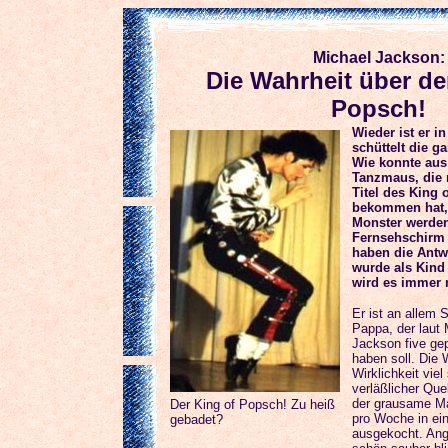
Michael Jackson:
Die Wahrheit über de
Popsch!
Wieder ist er i
schüttelt die g
Wie konnte aus
Tanzmaus, die 
Titel des King 
bekommen hat,
Monster werden
Fernsehschirm 
haben die Antw
wurde als Kind
wird es immer 
Er ist an allem 
Pappa, der laut
Jackson five ge
haben soll. Die W
Wirklichkeit vie
verläßlicher Que
der grausame M
Der King of Popsch! Zu heiß
pro Woche in ei
gebadet?
ausgekocht. Ang