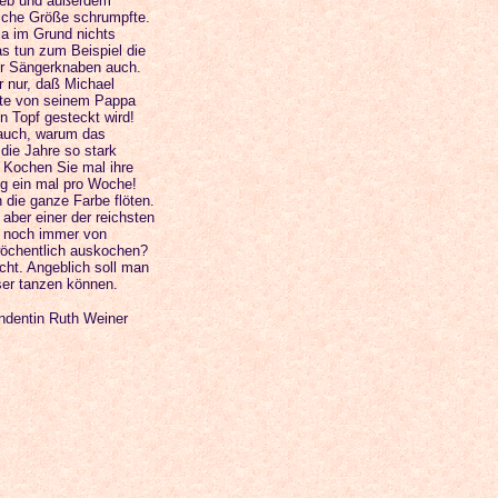
ieb und außerdem
liche Größe schrumpfte.
ja im Grund nichts
s tun zum Beispiel die
er Sängerknaben auch.
 nur, daß Michael
ute von seinem Pappa
n Topf gesteckt wird!
 auch, warum das
die Jahre so stark
. Kochen Sie mal ihre
g ein mal pro Woche!
h die ganze Farbe flöten.
aber einer der reichsten
 noch immer von
öchentlich auskochen?
cht. Angeblich soll man
ser tanzen können.
ndentin Ruth Weiner