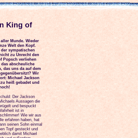
n King of
n aller Munde. Wieder
anze Welt den Kopf.
 der sympatischen
nicht zu Unrecht den
of Popsch verliehen
 das abscheuliche
, das uns da auf dem
gegenübersitzt? Wir
ort: Michael Jackson
 zu heiß gebadet und
noch!
Schuld: Der Jackson
 Michaels Aussagen die
prügelt und bespuckt
ahrheit ist in
l schlimmer! Wie wir aus
lle erfahren haben, hat
ann seinen Sohn einmal
nen Topf gesteckt und
eblich damit Michael