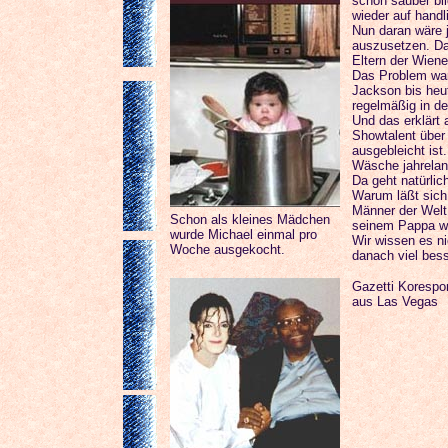
schön sauber bl
wieder auf hand
Nun daran wäre 
auszusetzen. Da
Eltern der Wien
Das Problem war
Jackson bis he
regelmäßig in de
Und das erklärt
Showtalent über 
ausgebleicht ist
Wäsche jahrelan
Da geht natürlic
Warum läßt sich 
Männer der Welt
Schon als kleines Mädchen
seinem Pappa w
wurde Michael einmal pro
Wir wissen es ni
Woche ausgekocht.
danach viel bes
Gazetti Korespo
aus Las Vegas