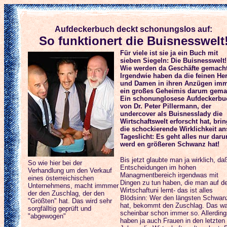
Aufdeckerbuch deckt schonungslos auf:
So funktionert die Buisnesswelt
Für viele ist sie ja ein Buch mit
sieben Siegeln: Die Buisnesswelt!
Wie werden da Geschäfte gemach
Irgendwie haben da die feinen He
und Damen in ihren Anzügen im
ein großes Geheimis darum gema
Ein schonunglosese Aufdeckerbu
von Dr. Peter Pillermann, der
undercover als Buisnesslady die
Wirtschaftswelt erforscht hat, brin
die schockierende Wirklichkeit an
Tageslicht: Es geht alles nur dar
werd en größeren Schwanz hat!
Bis jetzt glaubte man ja wirklich, da
So wie hier bei der
Entscheidungen im hohen
Verhandlung um den Verkauf
Managmentbereich irgendwas mit
eines österreichischen
Dingen zu tun haben, die man auf de
Unternehmens, macht immmer
Wirtschaftuni lernt- das ist alles
der den Zuschlag, der den
Blödsinn: Wer den längsten Schwan
"Größten" hat. Das wird sehr
hat, bekommt den Zuschlag. Das wa
sorgfälltig geprüft und
scheinbar schon immer so. Allerding
"abgewogen"
haben ja auch Frauen in den letzten